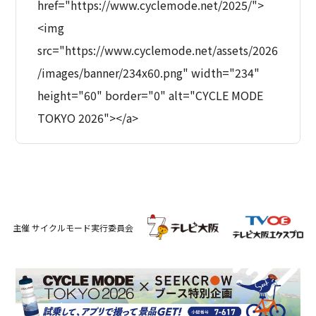
href="https://www.cyclemode.net/2025/">
<img
src="https://www.cyclemode.net/assets/2026
/images/banner/234x60.png" width="234"
height="60" border="0" alt="CYCLE MODE
TOKYO 2026"></a>
主催 サイクルモード実行委員会