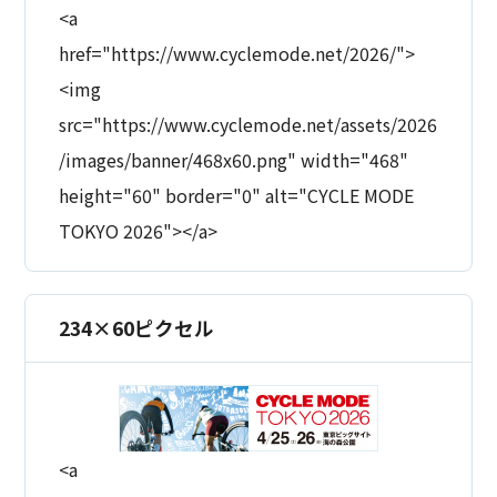
<a
href="https://www.cyclemode.net/2026/">
<img
src="https://www.cyclemode.net/assets/2026
/images/banner/468x60.png" width="468"
height="60" border="0" alt="CYCLE MODE
TOKYO 2026"></a>
234×60ピクセル
<a