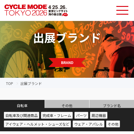
出展ブランド
BRAND
TOP
出展ブランド
自転車
その他
ブランド名
自転車及び関連商品
完成車・フレーム
パーツ
周辺機器
アイウェア・ヘルメット・シューズなど
ウェア・アパレル
その他