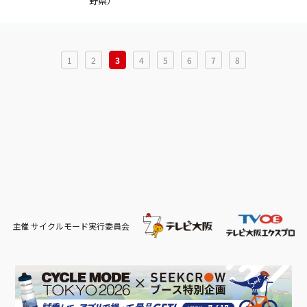
野県）
1
2
3
4
5
6
7
8
主催 サイクルモード実行委員会