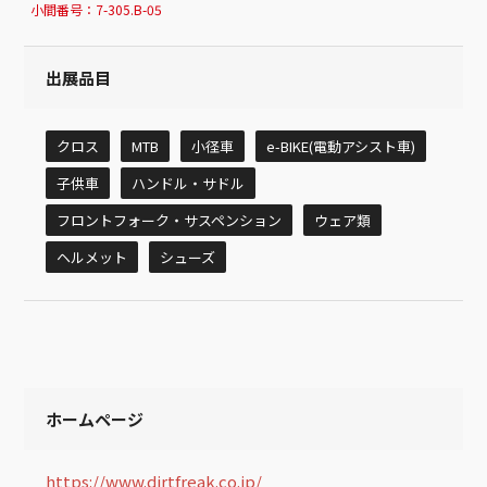
小間番号：
7-305.B-05
出展品目
クロス
MTB
小径車
e-BIKE(電動アシスト車)
子供車
ハンドル・サドル
フロントフォーク・サスペンション
ウェア類
ヘルメット
シューズ
ホームページ
https://www.dirtfreak.co.jp/