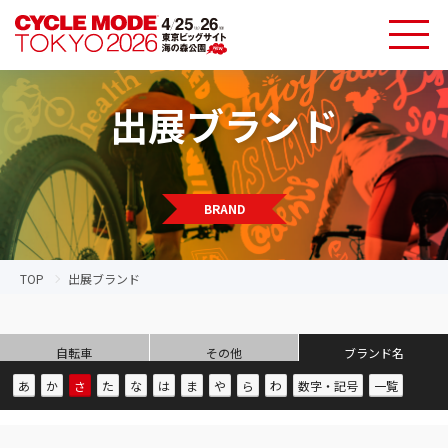
出展ブランド
BRAND
TOP
出展ブランド
自転車
その他
ブランド名
あ
か
さ
た
な
は
ま
や
ら
わ
数字・記号
一覧